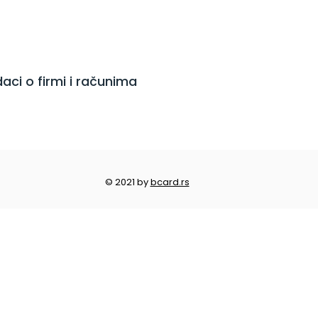
aci o firmi i računima
© 2021 by
bcard.rs