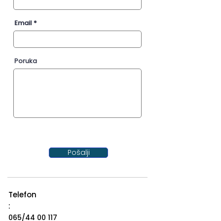
Email
Poruka
Pošalji
Telefon
:
065/44 00 117