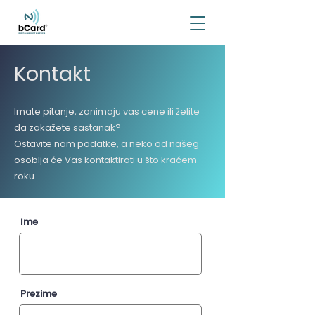
Kontakt
Imate pitanje, zanimaju vas cene ili želite
da zakažete sastanak?
Ostavite nam podatke, a neko od našeg
osoblja će Vas kontaktirati u što kraćem
roku.
Ime
Prezime