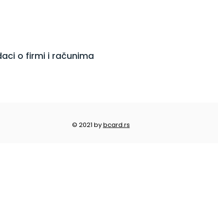
aci o firmi i računima
© 2021 by
bcard.rs