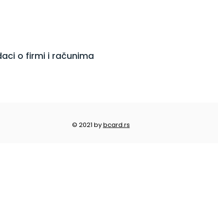
aci o firmi i računima
© 2021 by
bcard.rs