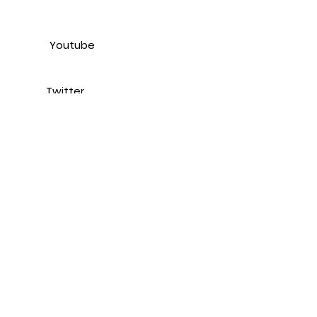
Youtube
Twitter
Sajt
Email
LinkedIn
Podaci o firmi i računima