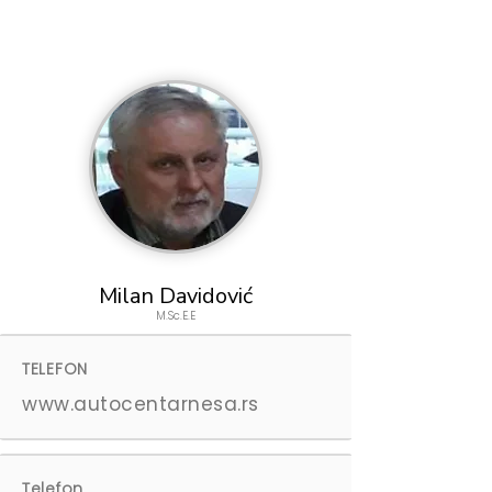
Milan Davidović
M.Sc.E.E
TELEFON
www.autocentarnesa.rs
Telefon