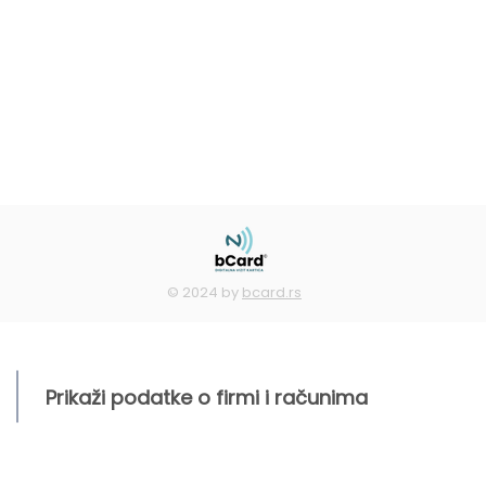
© 2024 by
bcard.rs
Prikaži podatke o firmi i računima