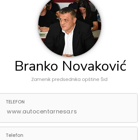
Branko Novaković
Zamenik predsednika opštine Šid
TELEFON
www.autocentarnesa.rs
Telefon