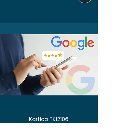
Kartica TK12106
Vaše mišljenje nam jako znači.
Molimo Vas da ocenite naše usluge i ostavite