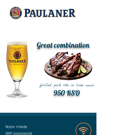
Great combination
Grilled pork ribs in lime sauce
950 RSD
Naziv mreže:
WIFI password: