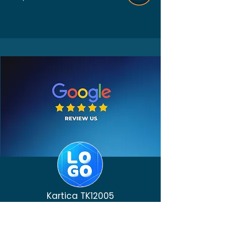
Kartica TK12005
Vaše mišljenje nam mnogo znači.
Molimo Vas da ocenite naše usluge i ostavite