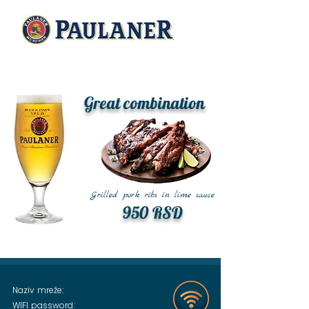
Great combination
Grilled pork ribs in lime sauce
950 RSD
Naziv mreže:
WIFI password: