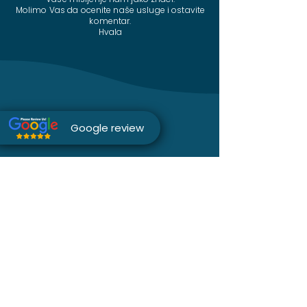
Molimo Vas da ocenite naše usluge i ostavite
komentar.
Hvala
Google review
Instagram
Telefon
Facebook
Sajt