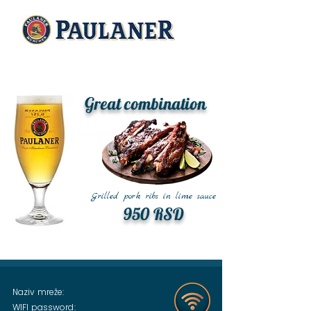
Great combination
Grilled pork ribs in lime sauce
950 RSD
Naziv mreže:
WIFI password: