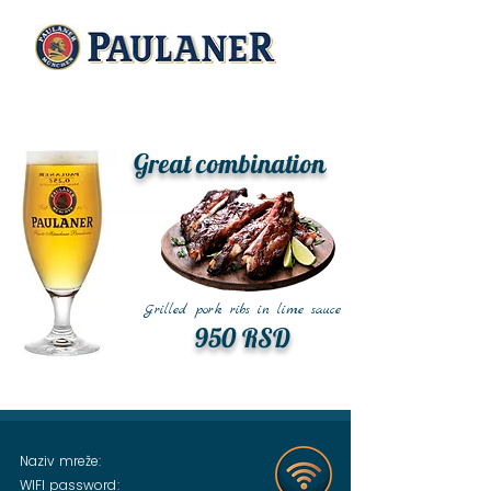
Great combination
Grilled pork ribs in lime sauce
950 RSD
Naziv mreže:
WIFI password: