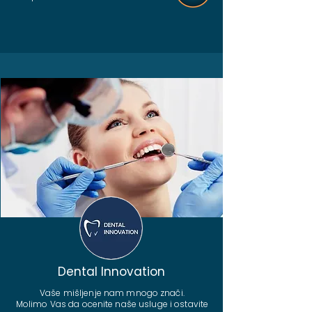
Dental Innovation
Vaše mišljenje nam mnogo znači.
Molimo Vas da ocenite naše usluge i ostavite