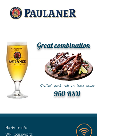
Great combination
Grilled pork ribs in lime sauce
950 RSD
Naziv mreže:
WIFI password: