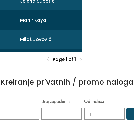
Jelena Subotic
Mahir Kaya
Miloš Jovović
Mihail
Page 1 of 1
Sonja Broćeta
Kreiranje privatnih / promo naloga
Dejan Zarev
Broj zaposlenih
Od indexa
Brankica Šikić