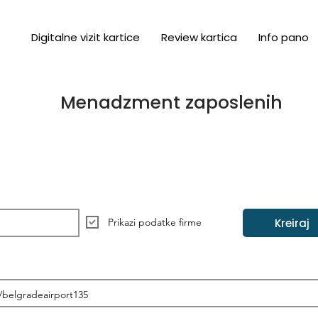
Digitalne vizit kartice
Review kartica
Info pano
Menadzment zaposlenih
Kreiraj
Prikazi podatke firme