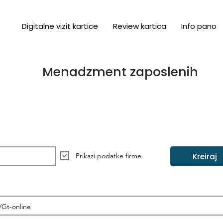
Digitalne vizit kartice
Review kartica
Info pano
Menadzment zaposlenih
Kreiraj
Prikazi podatke firme