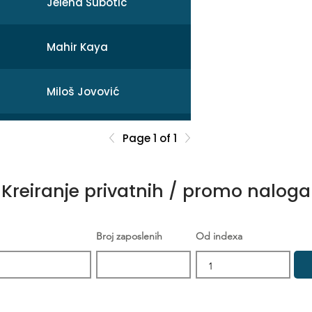
Jelena Subotic
Mahir Kaya
Miloš Jovović
Mihail
Page 1 of 1
Sonja Broćeta
Kreiranje privatnih / promo naloga
Dejan Zarev
Broj zaposlenih
Od indexa
Brankica Šikić