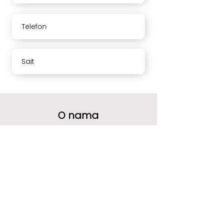
Telefon
Sajt
O nama
Vaše mišljenje nam mnogo znači.
Molimo Vas da ocenite naše usluge i
ostavite komentar.
Hvala
Radno vreme