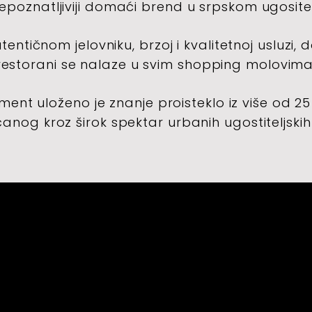
epoznatljiviji domaći brend u srpskom ugositel
ntičnom jelovniku, brzoj i kvalitetnoj usluzi, 
 restorani se nalaze u svim shopping molovim
nt uloženo je znanje proisteklo iz više od 2
icanog kroz širok spektar urbanih ugostiteljskih