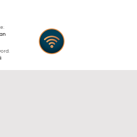
e:
ran
word:
i