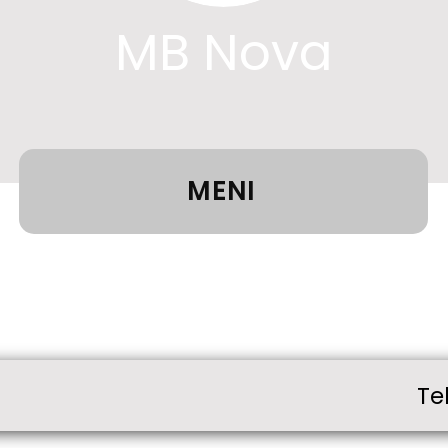
MB Nova
MENI
Te