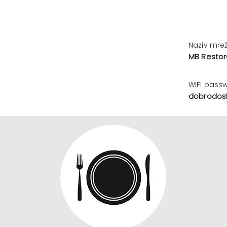
Naziv mrež
MB Resto
WIFI pass
dobrodosl