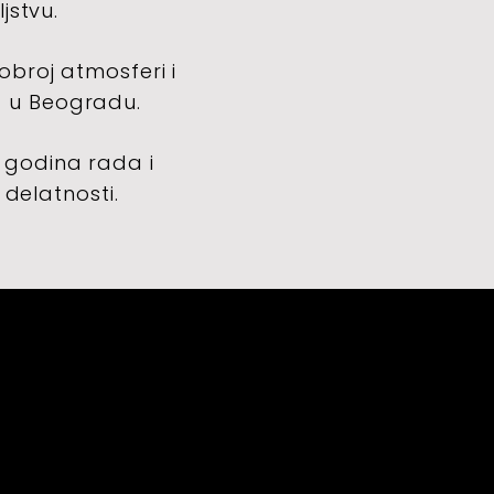
jstvu.
dobroj atmosferi i
a u Beogradu.
5 godina rada i
 delatnosti.