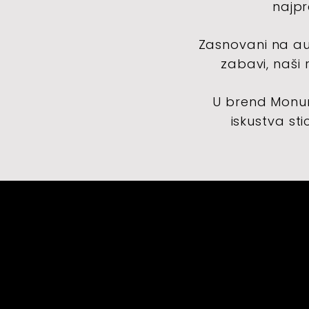
najpr
Zasnovani na aute
zabavi, naši
U brend Monume
iskustva st