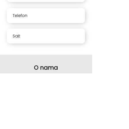
Telefon
Sajt
O nama
Vaše mišljenje nam mnogo znači.
Molimo Vas da ocenite naše usluge i
ostavite komentar.
Hvala
Radno vreme