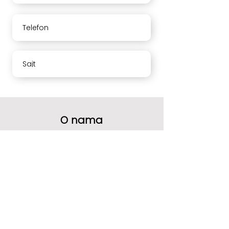
Telefon
Sajt
O nama
Vaše mišljenje nam mnogo znači.
Molimo Vas da ocenite naše usluge i
ostavite komentar.
Hvala
Radno vreme