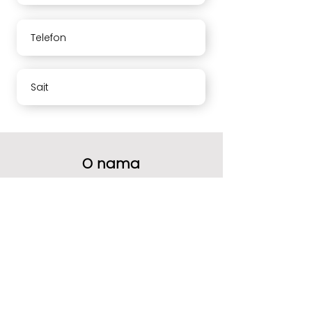
Telefon
Sajt
O nama
Vaše mišljenje nam mnogo znači.
Molimo Vas da ocenite naše usluge i
ostavite komentar.
Hvala
Radno vreme