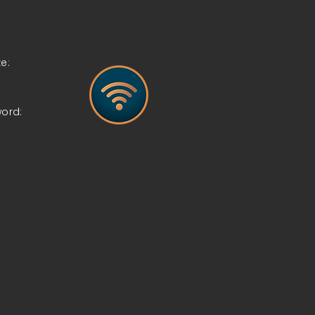
e:
word: