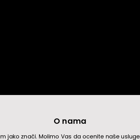
O nama
am jako znači. Molimo Vas da ocenite naše usluge 