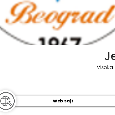
J
Visoka 
Web sajt