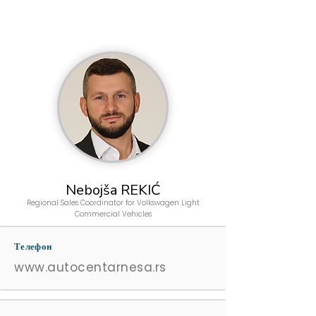
Nebojša REKIĆ
Regional Sales Coordinator for Volkswagen Light
Commercial Vehicles
Телефон
www.autocentarnesa.rs