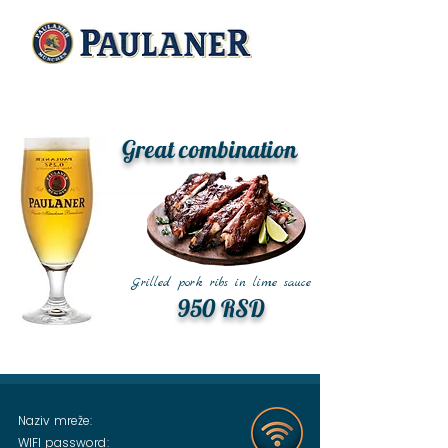
Great combination
Grilled pork ribs in lime sauce
950 RSD
Naziv mreže:
WIFI password: