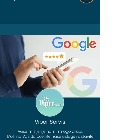
Viper Servis
Vaše mišljenje nam mnogo znači.
Molimo Vas da ocenite naše usluge i ostavite