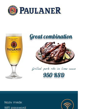
Great combination
Grilled pork ribs in lime sauce
950 RSD
Naziv mreže:
WIFI password: