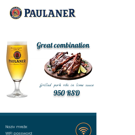
Great combination
Grilled pork ribs in lime sauce
950 RSD
Naziv mreže:
WIFI password: