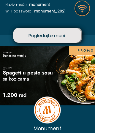
Naziv mreže:
monument
WIFI password:
monument_2021
Pogledajte meni
Pogledajte meni
Monument