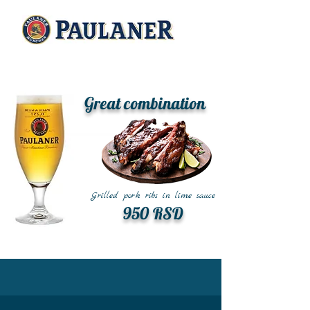
Great combination
Grilled pork ribs in lime sauce
950 RSD