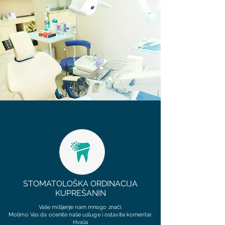
STOMATOLOŠKA ORDINACIJA
KUPREŠANIN
Vaše mišljenje nam mnogo znači.
Molimo Vas da ocenite naše usluge i ostavite komentar.
Hvala