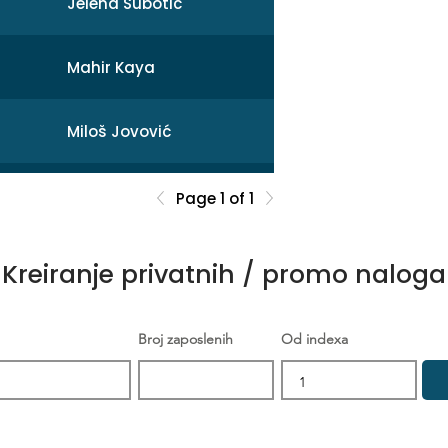
Jelena Subotic
Mahir Kaya
Miloš Jovović
Mihail
Page 1 of 1
Sonja Broćeta
Kreiranje privatnih / promo naloga
Dejan Zarev
Broj zaposlenih
Od indexa
Brankica Šikić