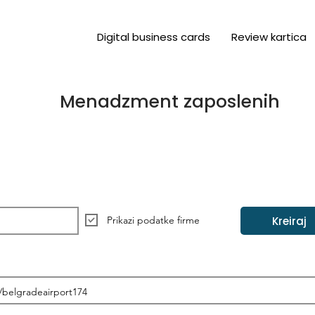
Digital business cards
Review kartica
Menadzment zaposlenih
Kreiraj
Prikazi podatke firme