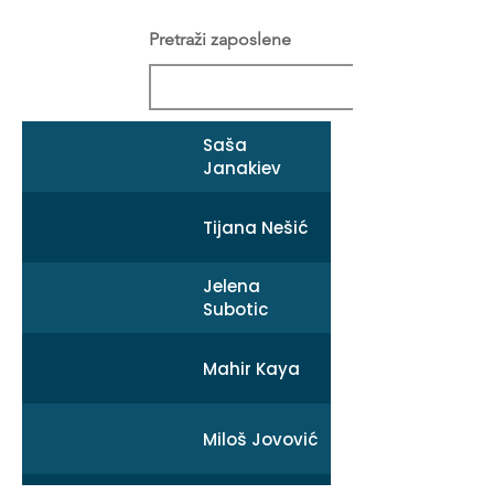
Pretraži zaposlene
Saša
Janakiev
Tijana Nešić
Jelena
Subotic
Mahir Kaya
Miloš Jovović