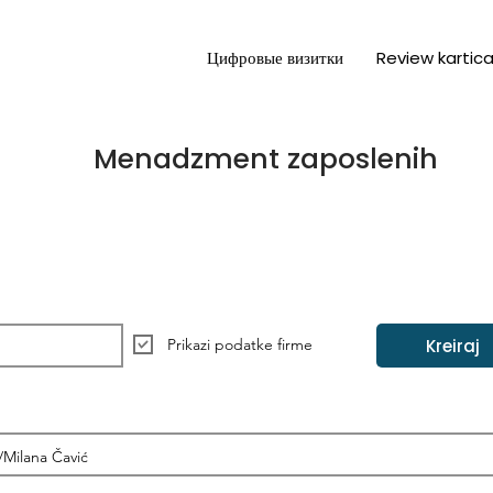
Цифровые визитки
Review kartic
Menadzment zaposlenih
Kreiraj
Prikazi podatke firme