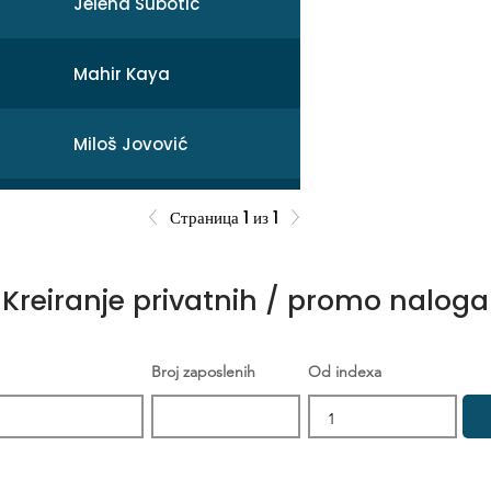
Jelena Subotic
Mahir Kaya
Miloš Jovović
Mihail
Страница 1 из 1
Sonja Broćeta
Kreiranje privatnih / promo naloga
Dejan Zarev
Broj zaposlenih
Od indexa
Brankica Šikić