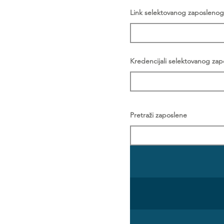
Link selektovanog zaposlenog
Kredencijali selektovanog za
Pretraži zaposlene