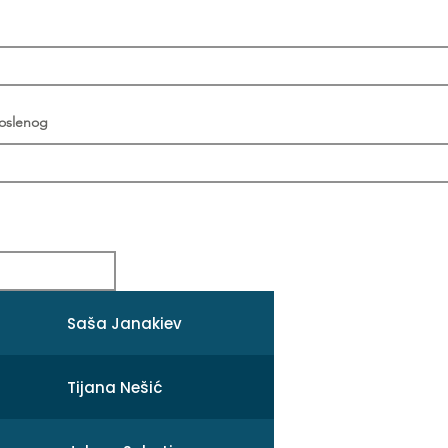
poslenog
Saša Janakiev
Tijana Nešić