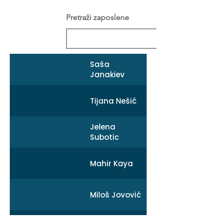
Pretraži zaposlene
Saša
Janakiev
Tijana Nešić
Jelena
Subotic
Mahir Kaya
Miloš Jovović