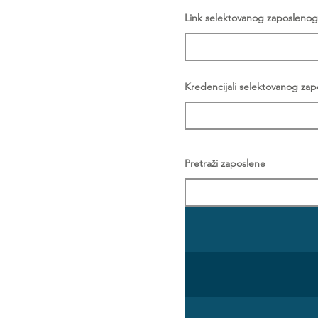
Link selektovanog zaposlenog
Kredencijali selektovanog za
Pretraži zaposlene