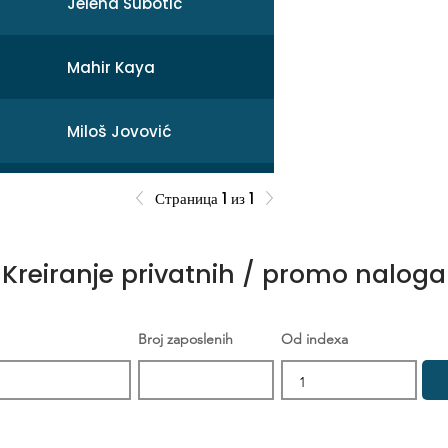
Jelena Subotic
Mahir Kaya
Miloš Jovović
Mihail
Страница 1 из 1
Sonja Broćeta
Kreiranje privatnih / promo naloga
Dejan Zarev
Broj zaposlenih
Od indexa
Brankica Šikić