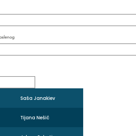
poslenog
Saša Janakiev
Tijana Nešić