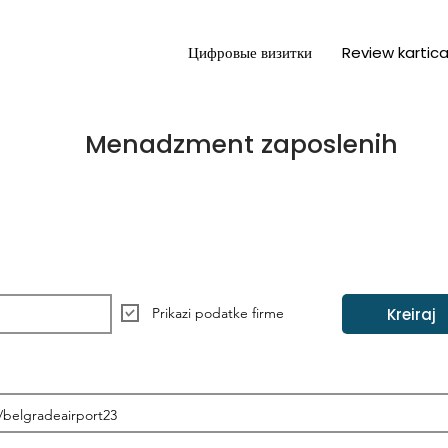
Цифровые визитки
Review kartic
Menadzment zaposlenih
Kreiraj
Prikazi podatke firme