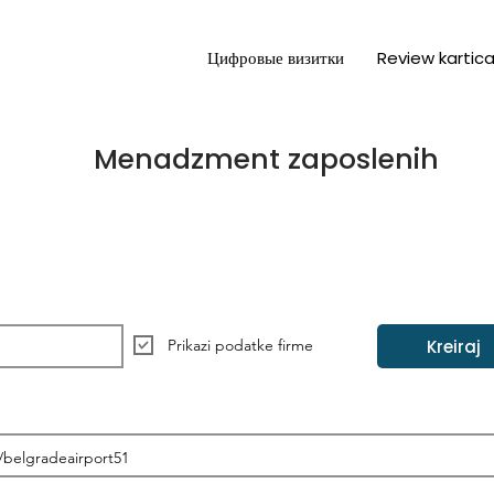
Цифровые визитки
Review kartic
Menadzment zaposlenih
Kreiraj
Prikazi podatke firme