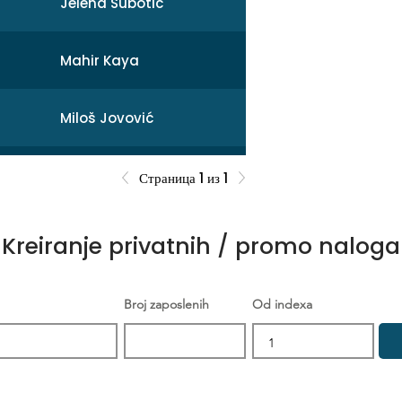
Jelena Subotic
Mahir Kaya
Miloš Jovović
Mihail
Страница 1 из 1
Sonja Broćeta
Kreiranje privatnih / promo naloga
Dejan Zarev
Broj zaposlenih
Od indexa
Brankica Šikić