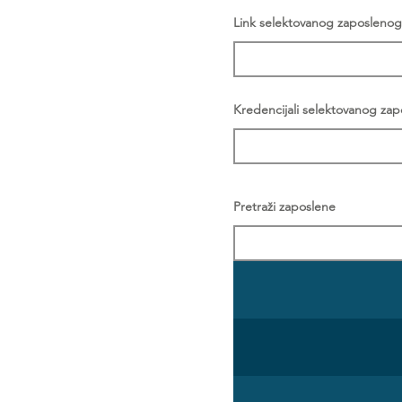
Link selektovanog zaposlenog
Kredencijali selektovanog za
Pretraži zaposlene