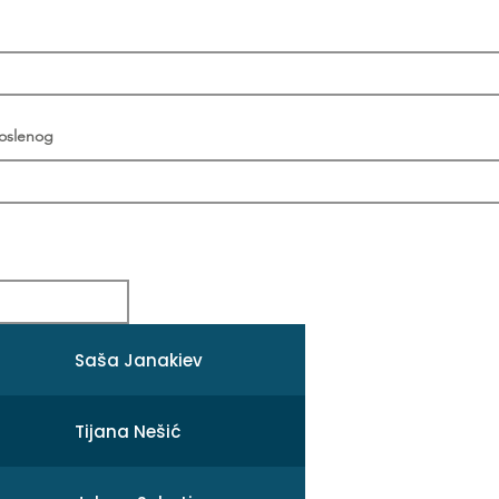
poslenog
Saša Janakiev
Tijana Nešić