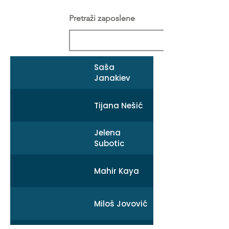
Pretraži zaposlene
Saša
Janakiev
Tijana Nešić
Jelena
Subotic
Mahir Kaya
Miloš Jovović