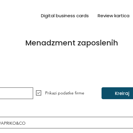
Digital business cards
Review kartica
Menadzment zaposlenih
Kreiraj
Prikazi podatke firme