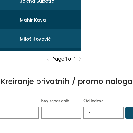
Jelena Subotic
Mahir Kaya
Miloš Jovović
Mihail
Page 1 of 1
Sonja Broćeta
Kreiranje privatnih / promo naloga
Dejan Zarev
Broj zaposlenih
Od indexa
Brankica Šikić