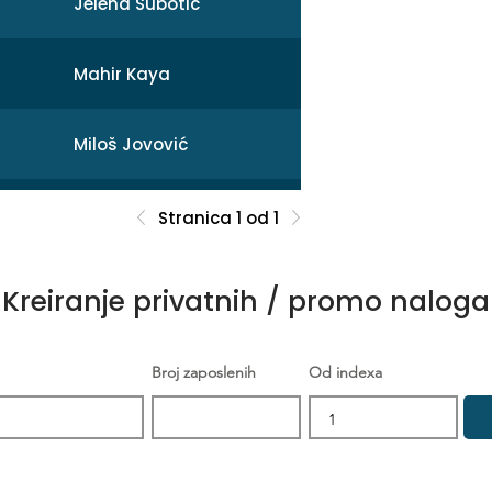
Jelena Subotic
Mahir Kaya
Miloš Jovović
Mihail
Stranica 1 od 1
Sonja Broćeta
Kreiranje privatnih / promo naloga
Dejan Zarev
Broj zaposlenih
Od indexa
Brankica Šikić