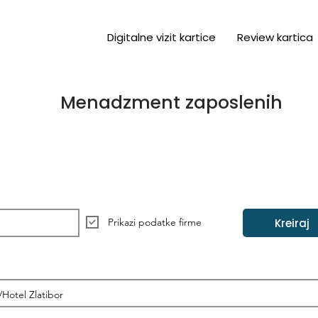
Digitalne vizit kartice
Review kartica
Menadzment zaposlenih
Kreiraj
Prikazi podatke firme