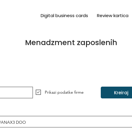
Digital business cards
Review kartica
Menadzment zaposlenih
Kreiraj
Prikazi podatke firme