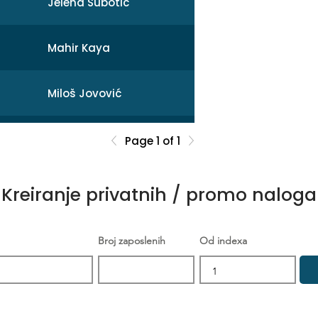
Jelena Subotic
Mahir Kaya
Miloš Jovović
Mihail
Page 1 of 1
Sonja Broćeta
Kreiranje privatnih / promo naloga
Dejan Zarev
Broj zaposlenih
Od indexa
Brankica Šikić