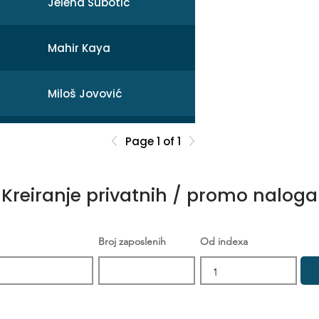
Jelena Subotic
Mahir Kaya
Miloš Jovović
Mihail
Page 1 of 1
Sonja Broćeta
Kreiranje privatnih / promo naloga
Dejan Zarev
Broj zaposlenih
Od indexa
Brankica Šikić