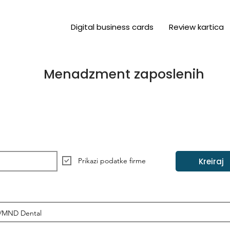
Digital business cards
Review kartica
Menadzment zaposlenih
Kreiraj
Prikazi podatke firme