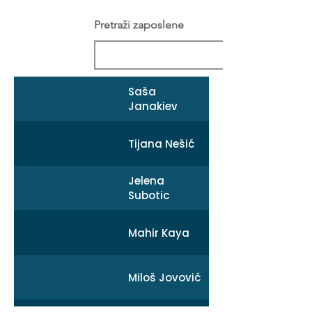
Pretraži zaposlene
Saša
Janakiev
Tijana Nešić
Jelena
Subotic
Mahir Kaya
Miloš Jovović