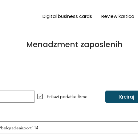
Digital business cards
Review kartica
Menadzment zaposlenih
Kreiraj
Prikazi podatke firme