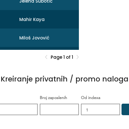
Jelena Subotic
Mahir Kaya
Miloš Jovović
Mihail
Page 1 of 1
Sonja Broćeta
Kreiranje privatnih / promo naloga
Dejan Zarev
Broj zaposlenih
Od indexa
Brankica Šikić