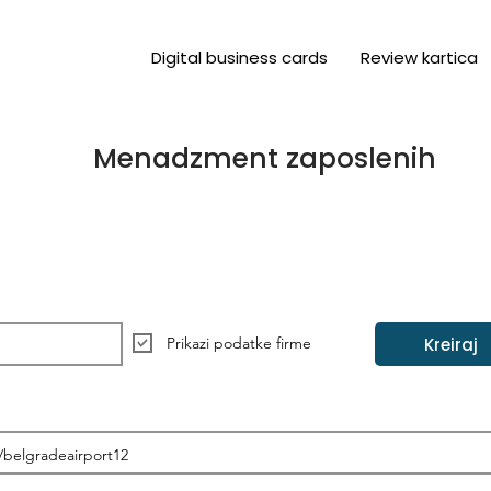
Digital business cards
Review kartica
Menadzment zaposlenih
Kreiraj
Prikazi podatke firme