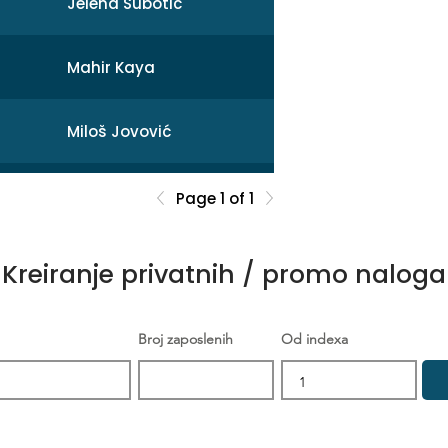
Jelena Subotic
Mahir Kaya
Miloš Jovović
Mihail
Page 1 of 1
Sonja Broćeta
Kreiranje privatnih / promo naloga
Dejan Zarev
Broj zaposlenih
Od indexa
Brankica Šikić