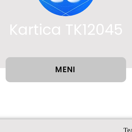
Kartica TK12045
MENI
Те