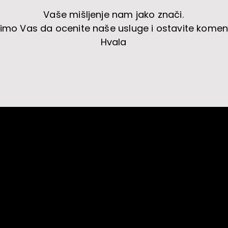
Vaše mišljenje nam jako znači.
imo Vas da ocenite naše usluge i ostavite komen
Hvala