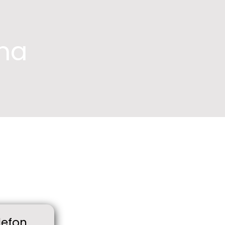
ma
lefon