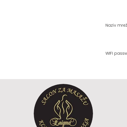
Naziv mrež
WIFI pass