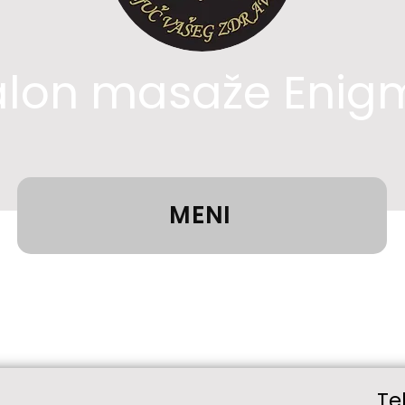
alon masaže Enig
MENI
Te