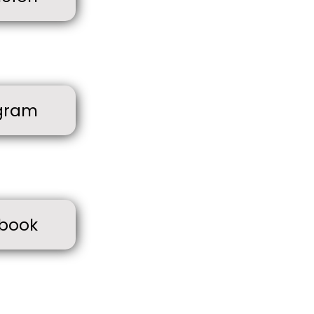
gram
book