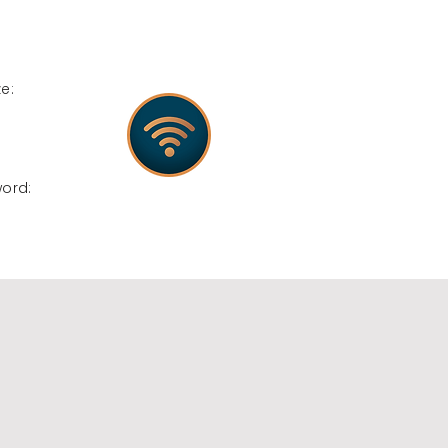
e:
word: