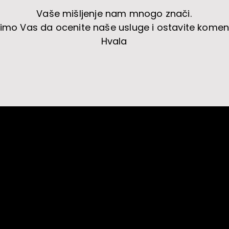
Vaše mišljenje nam mnogo znači.
imo Vas da ocenite naše usluge i ostavite komen
Hvala