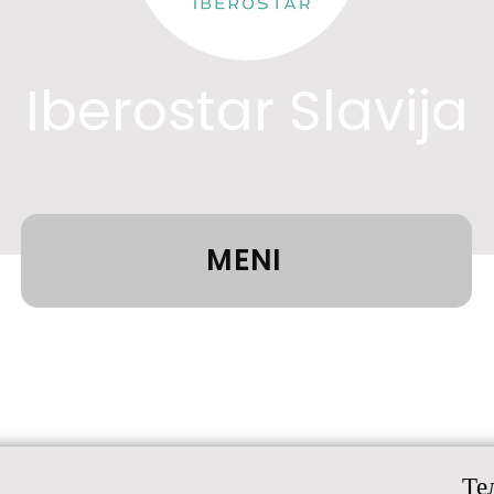
Iberostar Slavija
MENI
Те