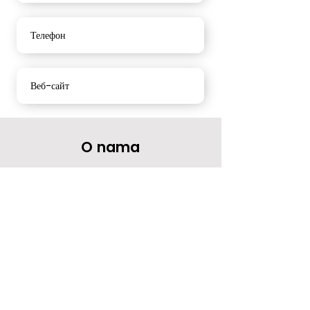
Телефон
Веб-сайт
O nama
Vaše mišljenje nam jako znači.
Molimo Vas da ocenite naše usluge i
ostavite komentar.
Hvala
Рабочее время