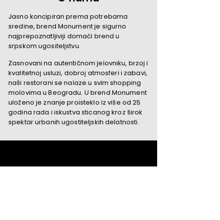
Jasno koncipiran prema potrebama
sredine, brend Monument je sigurno
najprepoznatljiviji domaći brend u
srpskom ugositeljstvu.
Zasnovani na autentičnom jelovniku, brzoj i
kvalitetnoj usluzi, dobroj atmosferi i zabavi,
naši restorani se nalaze u svim shopping
molovima u Beogradu. U brend Monument
uloženo je znanje proisteklo iz više od 25
godina rada i iskustva sticanog kroz širok
spektar urbanih ugostiteljskih delatnosti.