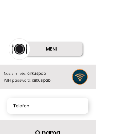
MENI
Naziv mreže:
cirkuspab
WIFI password:
cirkuspab
Telefon
O nama