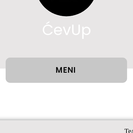
ĆevUp
MENI
Те