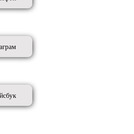
аграм
йсбук