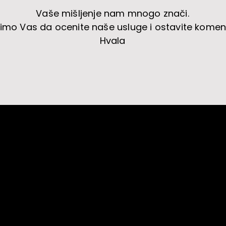
Vaše mišljenje nam mnogo znači.
imo Vas da ocenite naše usluge i ostavite komen
Hvala