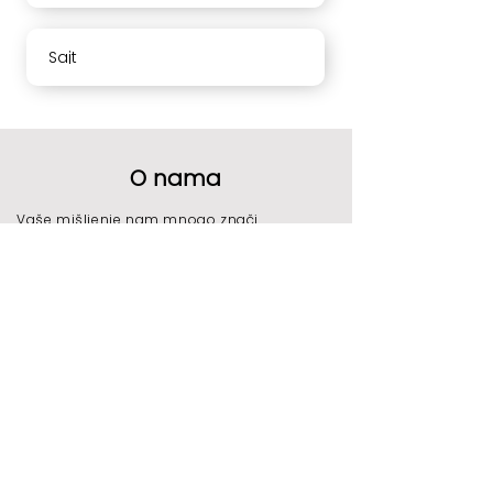
Sajt
O nama
Vaše mišljenje nam mnogo znači.
Molimo Vas da ocenite naše usluge i
ostavite komentar.
Hvala
Radno vreme
2021 - 2024
All right reserved by NFC Innovations
©