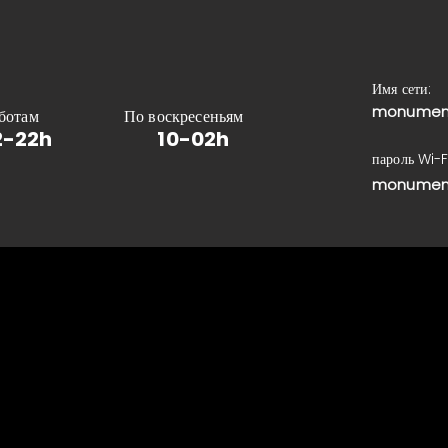
Имя сети:
monumen
ботам
По воскресеньям
2-22h
10-02h
пароль Wi-F
monumen