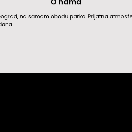
O nama
eograd, na samom obodu parka. Prijatna atmosfer
dana