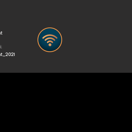
t
i:
t_2021