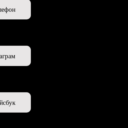
лефон
аграм
йсбук