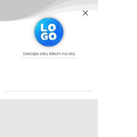
Uvećajte sliku klikom na istu